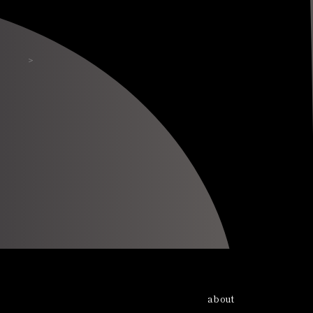
＞
about