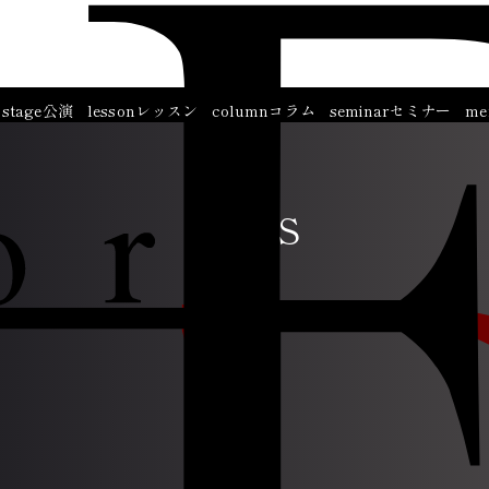
stage
公演
lesson
レッスン
column
コラム
seminar
セミナー
me
NEWS