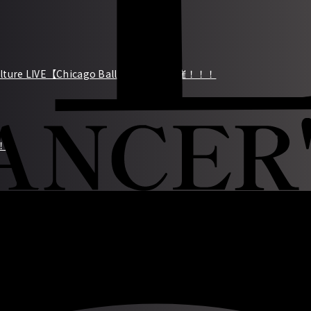
Culture LIVE【Chicago Ballet Night】開催！！！
！！
istmas festival~申込締切について