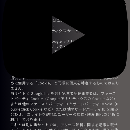
ytics
を利用しています。
このGoogle Analyticsはトラフィックデータの収集のために
「Cookie」を使用しています。
このトラフィックデータは匿名で収集されており、個人を特定
するものではありません。
詳しくは
Google アナリティクス サービス利用規約
をご確認下
さい。
また、当サイトでは「Google アナリティクスの広告向けの機
能」である「Google アナリティクスのユーザーの分布とイン
タレスト カテゴリに関するレポート」を使用しております。
広告向けの機能を使用するに当たり、Google Inc.を含む第三者
配信事業者は「
Google広告Cookie
」や「
匿名ID
」の他、ウェ
ブサイトにアクセスした記録や、推定されるユーザーの属性･
興味･関心や所在地などに基づいて、ユーザーに最適な広告を
提供します。 これらについても、トラフィックデータ収集のた
めに使用する「Cookie」と同様に個人を特定するものではあり
ません。
当サイトと Google Inc.を含む第三者配信事業者は、ファース
トパーティ Cookie（Google アナリティクスの Cookie など）
または他のファーストパーティ ID とサードパーティCookie（D
oubleClick Cookie など）または他のサードパーティ ID を組み
合わせ、 当サイトを訪れたユーザーの属性･興味･関心の分析に
利用しております。
これとは別に当サイトでは、アクセス解析に関する記事に載せ
るデータとしてや、当サイトのサービスを向上させる目的に使