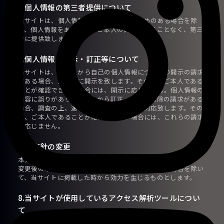
5.個人情報の第三者提供について
当サイトは、個人情報保護法等の法令に定めのある場合を除
き、個人情報をあらかじめご本人の同意を得ることなく、第三
者に提供致しません。
6.個人情報の開示・訂正等について
当サイトは、ご本人から自己の個人情報についての開示の請求
がある場合、速やかに開示を致します。その際、ご本人である
ことが確認できない場合には、開示に応じません。個人情報の
内容に誤りがあり、ご本人から訂正・追加・削除の請求がある
場合、調査の上、速やかにこれらの請求に対応致します。その
際、ご本人であることが確認できない場合には、これらの請求
に応じません。
7.本方針の変更
本方針の内容は予告無く変更されることがあります。
変更後の本方針については、当サイトが別途定める場合を除い
て、当サイトに掲載した時から効力を生じるものとします。
8.当サイトが使用しているアクセス解析ツールについ
て
当サイトでは、Googleによるアクセス解析ツール
Google Anal