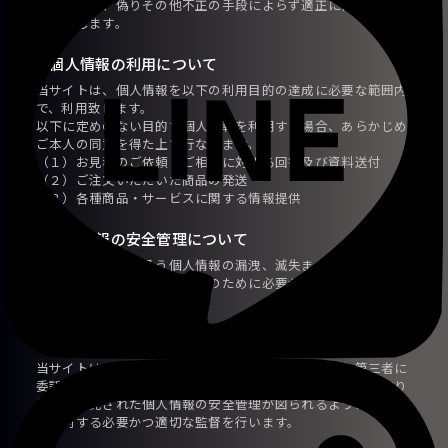
当サイトは、偽りその他不正の手段によらず適正に個人情報を
取得致します。
2.個人情報の利用について
当サイトは、個人情報を以下の利用目的の達成に必要な範囲内
で、利用致します。
以下に定めのない目的で個人情報を利用する場合、あらかじめ
ご本人の同意を得た上で行ないます。
（１）お見積のご依頼・ご相談に対する回答及び資料送付
（２）ご注文いただいた商品の発送
（３）各種商品・サービスに関する情報提供
3.個人情報の安全管理について
当サイトは、取り扱う個人情報の漏洩、滅失またはき損の防止
その他の個人情報の安全管理のために必要かつ適切な措置を講
じます。
4.個人情報の委託について
当サイトは、個人情報の取り扱いの全部または一部を第三者に
委託する場合は、当該第三者について厳正な調査を行い、取り
扱いを委託された個人情報の安全管理が図られるよう当該第三
者に対する必要かつ適切な監督を行います。