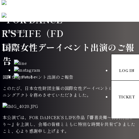
NEWS
2026-03-15
国際女性デーイベント出演のご報
告
LOG IN
国際女性デーイベント出演のご報告
このたび、日本女性財団主催の国際女性デーイベントにて、オープ
ニングアクトを務めさせていただきました。
TICKET
本公演では、FOR DANCER’S LIFE作品『響喜炎舞〜源氏物語よ
り〜』を上演し、会場の皆様とともに特別な時間を共有できました
こと、心より感謝申し上げます。