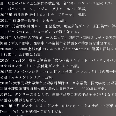
形」などのバレエ団公演に多数出演。名門キーロフバレエ団のナター
ャ・ポリシャコーワ、ワジム・グリャーエフに師事。
2006年 石井潤氏振付「カルミナ・ブラーナ」 出演。
2011年 篠原聖一氏振付「ジゼル」出演。
2013年元宝塚歌劇団スター仙堂花歩、東宝芸能ダンサー須田英幸に師
し、ジャズバレエ、ショーダンスを踊り始める。
2014年 大阪芸術大学舞踊コースに入学。堀内充・加藤きよ子・金繁
河邉こずえに師事。在学中に卒業制作を評価され特別賞を受賞する。
2015年〜2020年上杉真由バレエスタジオniconomielに所属し活動す
上杉真由、恵谷彰に師事。
2015年・2016年 岐阜日伊協会「歌の花束コンサート」バレエとオペ
コラボコンサートにて振付兼ダンサーにて出演。
2017年 メルボルンシティバレエ団と上杉真由バレエスタジオの第一
公演「カルメン」ソリスト出演。
2018年 大阪芸術大学舞台芸術学科舞踊コース卒業後、同大学院 芸術
科博士課程前期芸術制作専攻舞台に首席入学し、2020年に卒業。
現在は、ダンサーのみならず、依頼作品や自演の作品を手がけるなど
い創造の世界を広げている。
2020年12月 ダンサーによるダンサーのためのトータルサポート事業 F
Dancer's Life を岸和田で立ち上げる。