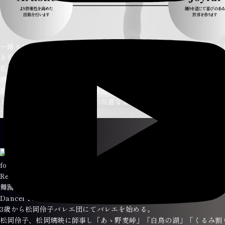
～踊りは祈り～ 芸術を通じて自分を表現することは、心の中にある
を引き出す魔法のようなもの。
私たちFOR DANCER'S LIFEは、あなたがアーティスティックに挑
続けることで、人生がもっと豊かで楽しいものになると信じています
最大限にクラシックバレエを身近に体感していただける舞台作りを得
し、イベント出演やダンサーの派遣など様々なご依頼にも対応してお
す。
for
d
ancer’s life exective manager
Reina Terakura
舞踊家・振付家・モデル
Dancer Profile
ダンサープロフィール
3歳から松岡伶子バレエ団にてバレエを始める。
松岡伶子、松岡璃映に師事し「あゝ野麦峠」「白鳥の湖」「くるみ割