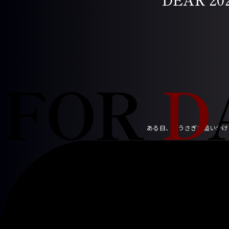
ある日、白うさぎを追いかけ
扉が開いたその世界では不思
へんてこりんな帽子屋マッド
「 Who are you ?! 」