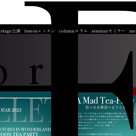
stage
公演
lesson
レッスン
column
コラム
seminar
セミナー
me